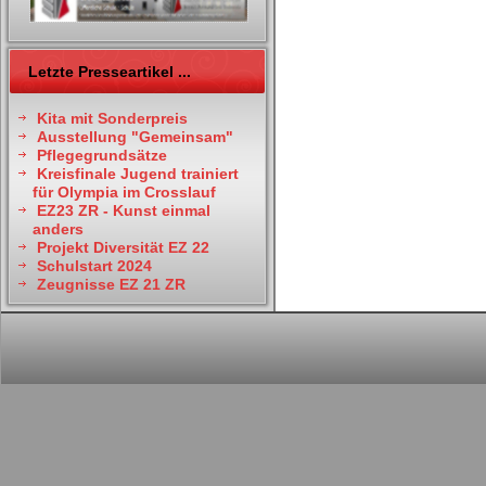
Letzte Presseartikel ...
Kita mit Sonderpreis
Ausstellung "Gemeinsam"
Pflegegrundsätze
Kreisfinale Jugend trainiert
für Olympia im Crosslauf
EZ23 ZR - Kunst einmal
anders
Projekt Diversität EZ 22
Schulstart 2024
Zeugnisse EZ 21 ZR