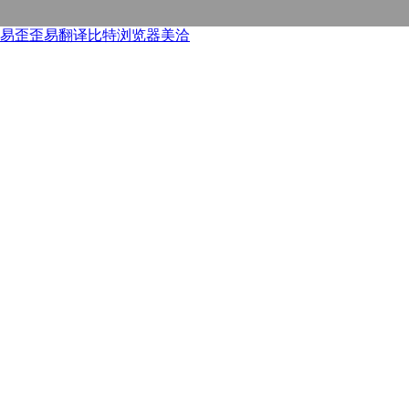
易歪歪
易翻译
比特浏览器
美洽