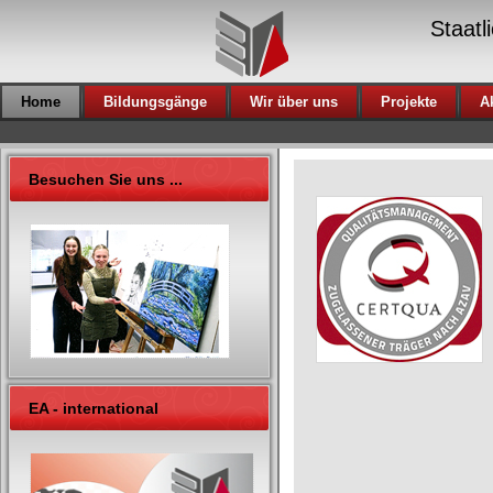
Staatl
Home
Bildungsgänge
Wir über uns
Projekte
A
Besuchen Sie uns ...
EA - international